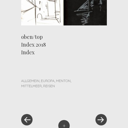
oben/top
Index 2018
Index
ALLGEMEIN
,
EUROPA
,
MENTON
,
MITTELMEER
,
REISEN
« Previous Post
Next Post »
Post navigation
+