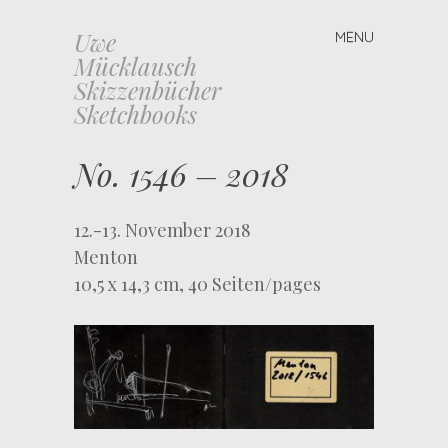
Uwe
MENU
Skip to content
Mücklausch
Skizzenbücher
Sketchbooks
No. 1546 – 2018
12.-13. November 2018
Menton
10,5 x 14,3 cm, 40 Seiten/pages