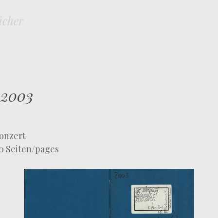
ücher
SKIP TO CONTENT
MENU
 2003
onzert
 40 Seiten/pages